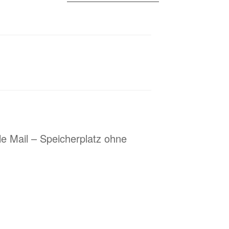
benötigen, dann bitte
einen Kommentar mit E-
Mail-Adresse hier
hinterlassen. Habe noch
49 Einladungen zu
vergeben :-) Update:
Inzwischen sind neue
Einladungen
eingetroffen. Kleine
Bitte: Sorgt doch dafür,
dass Eure Mailaccounts
so eingestellt…
e Mail – Speicherplatz ohne