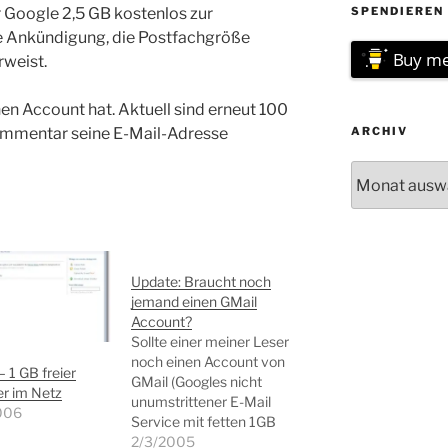
r Google 2,5 GB kostenlos zur
SPENDIEREN 
ie Ankündigung, die Postfachgröße
Buy me
rweist.
n Account hat. Aktuell sind erneut 100
Kommentar seine E-Mail-Adresse
ARCHIV
Archiv
Update: Braucht noch
jemand einen GMail
Account?
Sollte einer meiner Leser
noch einen Account von
– 1 GB freier
GMail (Googles nicht
r im Netz
unumstrittener E-Mail
006
Service mit fetten 1GB
Speicherplatz)
2/3/2005