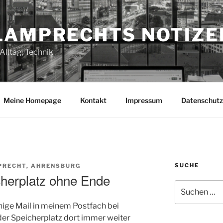
LAMPRECHTS NOTIZE
Alltag, Technik
Meine Homepage
Kontakt
Impressum
Datenschutz
SUCHE
PRECHT, AHRENSBURG
cherplatz ohne Ende
Suchen
nach:
nige Mail in meinem Postfach bei
 der Speicherplatz dort immer weiter