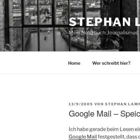
Zum
Inhalt
STEPHAN 
springen
Mein Notizbuch: Journalismus, 
Home
Wer schreibt hier?
VERÖFFENTLICHT
13/9/2005
VON
STEPHAN LAM
AM
Google Mail – Spei
Ich habe gerade beim Lesen ei
Google Mail
festgestellt, dass