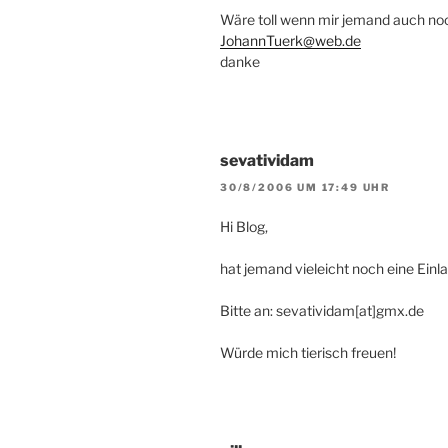
Wäre toll wenn mir jemand auch no
JohannTuerk@web.de
danke
sevatividam
30/8/2006 UM 17:49 UHR
Hi Blog,
hat jemand vieleicht noch eine Einl
Bitte an: sevatividam[at]gmx.de
Würde mich tierisch freuen!