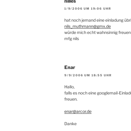
nilles
1/9/2006 UM 19:06 UHR
hat noch jemand eine einladung üb
nils_muthmann@gmx.de
würde mich echt wahnsinnig freuen
mfg nils
Enar
9/9/2006 UM 18:55 UHR
Hallo,
falls es noch eine googlemail-Einlad
freuen.
enar@arcor.de
Danke