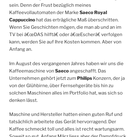
sein. Denn der Frust bezüglich meines
Kaffeevollautomaten der Marke
Saeco Royal
Cappuccino
hat das erträgliche Maß überschritten.
Wenn Sie Geschichten mögen, die man ab und an im
TV bei â€œDAS hilftâ€ oder â€œEscherâ€ verfolgen
kann, werden Sie auf Ihre Kosten kommen. Aber von
Anfang an.
Im August des vergangenen Jahres haben wir uns die
Kaffeemaschine von
Saeco
angeschafft. Das
Unternehmen gehört jetzt zum
Philips
Konzern, der ja
von der Glühbirne, über Fernsehgeräte bis hin zu
solchen Maschinen alles im Portfolio hat, was sich so
denken lässt.
Maschine und Hersteller hatten einen guten Ruf und
tatsächlich arbeitete das Gerät hervorragend. Der
Kaffee schmeckt toll und alles ist recht wartungsarm.
Soweit so gut. Anfang März liess aber der Dampfdruck