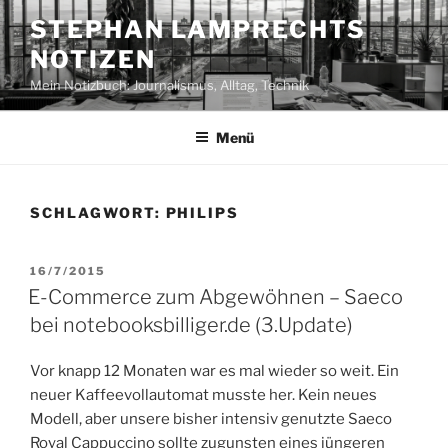
Zum
STEPHAN LAMPRECHTS
Inhalt
NOTIZEN
springen
Mein Notizbuch: Journalismus, Alltag, Technik
Menü
SCHLAGWORT:
PHILIPS
VERÖFFENTLICHT
16/7/2015
AM
E-Commerce zum Abgewöhnen – Saeco
bei notebooksbilliger.de (3.Update)
Vor knapp 12 Monaten war es mal wieder so weit. Ein
neuer Kaffeevollautomat musste her. Kein neues
Modell, aber unsere bisher intensiv genutzte Saeco
Royal Cappuccino sollte zugunsten eines jüngeren