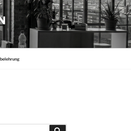
N
belehrung
Suchen