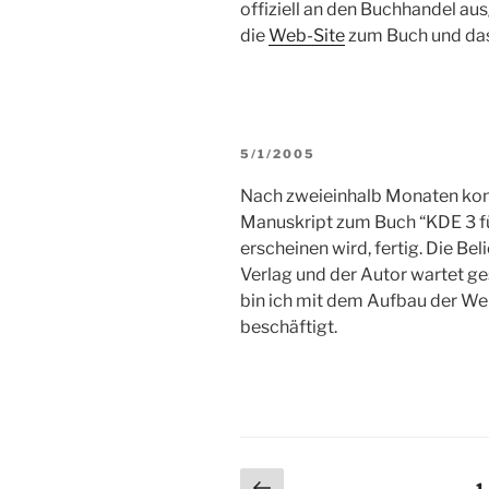
offiziell an den Buchhandel au
die
Web-Site
zum Buch und da
VERÖFFENTLICHT
5/1/2005
AM
Nach zweieinhalb Monaten konze
Manuskript zum Buch “KDE 3 für
erscheinen wird, fertig. Die Be
Verlag und der Autor wartet ges
bin ich mit dem Aufbau der W
beschäftigt.
Seitennummerierun
Vorherige
S
1