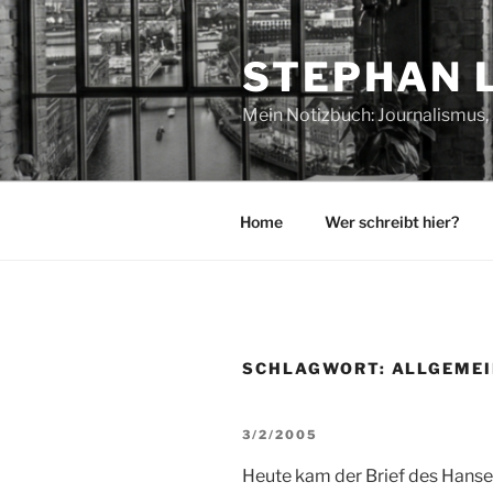
Zum
Inhalt
STEPHAN 
springen
Mein Notizbuch: Journalismus, 
Home
Wer schreibt hier?
SCHLAGWORT:
ALLGEME
VERÖFFENTLICHT
3/2/2005
AM
Heute kam der Brief des Hanse