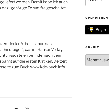
nach:
sgeliefert worden. Damit habe ich auch
s dazugehörige
Forum
freigeschaltet.
SPENDIEREN 
Buy me
ntrierter Arbeit ist nun das
ARCHIV
 Einsteiger”, das im Hanser Verlag
lichtungsdateien befinden sich beim
Archiv
pannt auf die ersten Kritiken. Derzeit
ebseite zum Buch
www.kde-buch.info
g
eite
Seite
Seite
…
28
29